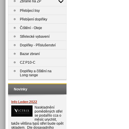
Zbraně na ZP
Přebíjecí lisy
Přebíjení doplňky
Čištění - Oleje
Střelecké vybavení
Doplňky - Příslušenství
Bazar zbraní
CZ P10-C
Doplňky a číštění na
Long range
Novinky
Info Leden 2022
Naskladnění
poměděných střel
se podařilo cca o
měsíc urychlit,
takže většina typů střel bude opět
skladem. Dle dosavadního