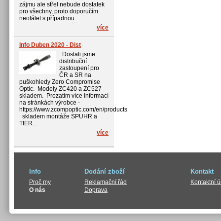
zájmu ale střel nebude dostatek
pro všechny, proto doporučím
neotálet s případnou...
více
Info Duben 2020 - Dist
Dostali jsme
distribuční
zastoupení pro
ČR a SR na
puškohledy Zero Compromise
Optic. Modely ZC420 a ZC527
skladem. Prozatím více informací
na stránkách výrobce -
https://www.zcompoptic.com/en/products
skladem montáže SPUHR a
TIER...
více
Info
Dodání zboží
Kontakt
Proč my
Reklamační řád
Kontaktní 
O nás
Doprava