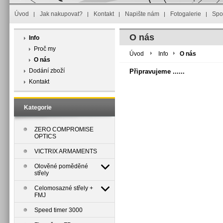
Úvod
Jak nakupovat?
Kontakt
Napište nám
Fotogalerie
Spo
O nás
Info
Proč my
Úvod
Info
O nás
O nás
Dodání zboží
Připravujeme ......
Kontakt
Kategorie
ZERO COMPROMISE
OPTICS
VICTRIX ARMAMENTS
Olověné poměděné
střely
Celomosazné střely +
FMJ
Speed timer 3000