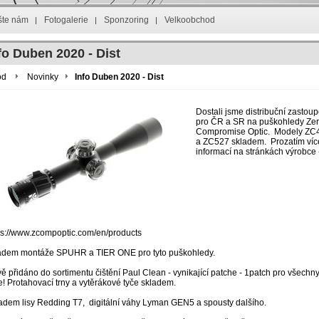
šte nám
Fotogalerie
Sponzoring
Velkoobchod
fo Duben 2020 - Dist
od
Novinky
Info Duben 2020 - Dist
Dostali jsme distribuční zastoup
pro ČR a SR na puškohledy Ze
Compromise Optic. Modely ZC
a ZC527 skladem. Prozatím víc
informací na stránkách výrobce 
ps://www.zcompoptic.com/en/products
adem montáže SPUHR a TIER ONE pro tyto puškohledy.
ě přidáno do sortimentu čištění Paul Clean - vynikající patche - 1patch pro všechn
e! Protahovací trny a vytěrákové tyče skladem.
adem lisy Redding T7, digitální váhy Lyman GEN5 a spousty dalšího.