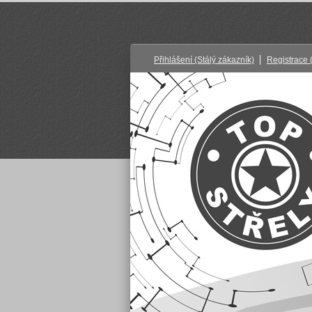
Přihlášení
(Stálý zákazník)
Registrace