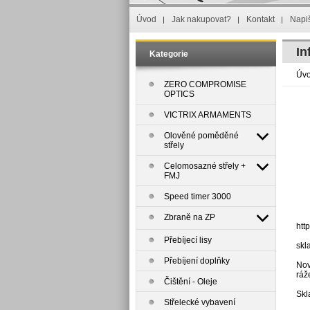
Úvod
Jak nakupovat?
Kontakt
Napi
In
Kategorie
Úv
ZERO COMPROMISE
OPTICS
VICTRIX ARMAMENTS
Olověné poměděné
střely
Celomosazné střely +
FMJ
Speed timer 3000
Zbraně na ZP
htt
Přebíjecí lisy
skl
Přebíjení doplňky
Nov
ráž
Čištění - Oleje
Skl
Střelecké vybavení