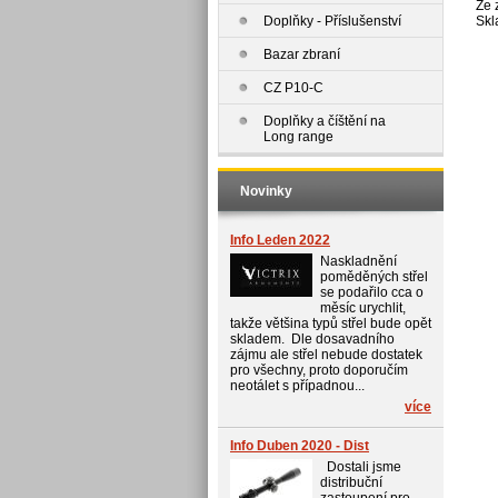
Ze 
Doplňky - Příslušenství
Skl
Bazar zbraní
CZ P10-C
Doplňky a číštění na
Long range
Novinky
Info Leden 2022
Naskladnění
poměděných střel
se podařilo cca o
měsíc urychlit,
takže většina typů střel bude opět
skladem. Dle dosavadního
zájmu ale střel nebude dostatek
pro všechny, proto doporučím
neotálet s případnou...
více
Info Duben 2020 - Dist
Dostali jsme
distribuční