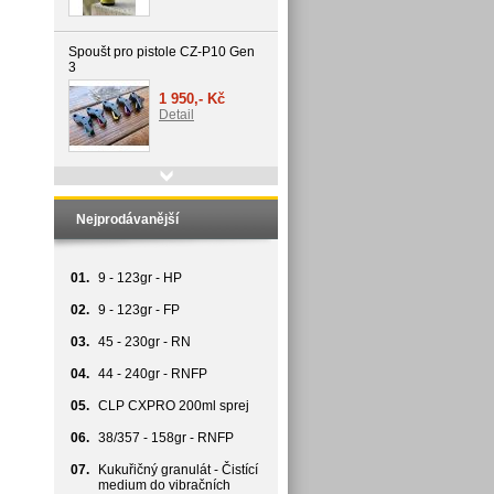
Spoušt pro pistole CZ-P10 Gen
3
1 950,- Kč
Detail
Speed timer 3000
Nejprodávanější
3 500,- Kč
Detail
01.
9 - 123gr - HP
02.
9 - 123gr - FP
03.
45 - 230gr - RN
04.
44 - 240gr - RNFP
05.
CLP CXPRO 200ml sprej
06.
38/357 - 158gr - RNFP
07.
Kukuřičný granulát - Čistící
medium do vibračních