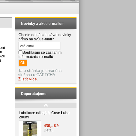
Novinky a akce e-mailem
Chcete od nás dostávat novinky
přímo na svůj e-mail?
ení
ro
Souhlasím se zasíláním
420
informačních e-mailů.
e
-
Tato stránka je chráněna
službou reCAPTCHA.
Zjistit více.
Doporučujeme
Lubrikace nábojnic Case Lube
y
280ml
430,- Kč
Detail