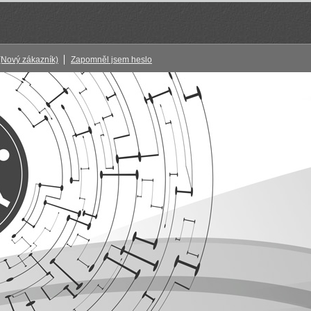
(Nový zákazník)
Zapomněl jsem heslo