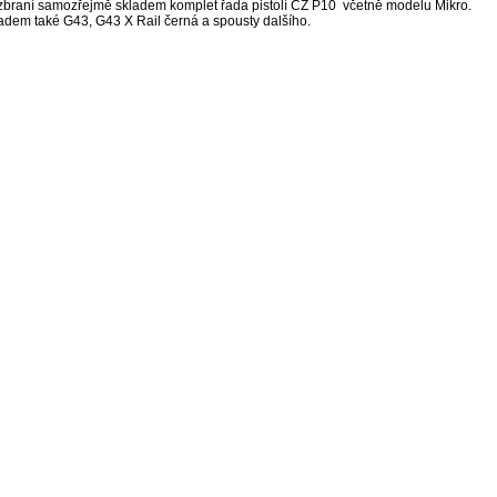
zbraní samozřejmě skladem komplet řada pistolí CZ P10 včetně modelu Mikro.
adem také G43, G43 X Rail černá a spousty dalšího.