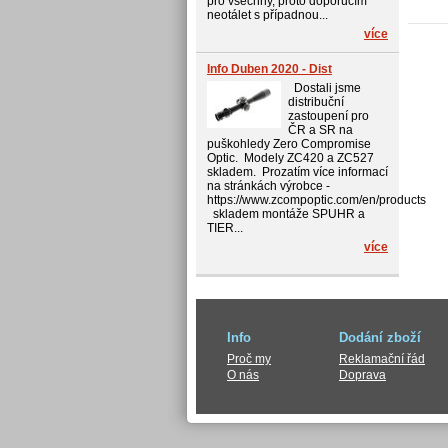
pro všechny, proto doporučím
neotálet s případnou...
více
Info Duben 2020 - Dist
Dostali jsme
distribuční
zastoupení pro
ČR a SR na
puškohledy Zero Compromise
Optic. Modely ZC420 a ZC527
skladem. Prozatím více informací
na stránkách výrobce -
https://www.zcompoptic.com/en/products
skladem montáže SPUHR a
TIER...
více
Info
Dodání zboží
Proč my
Reklamační řád
O nás
Doprava