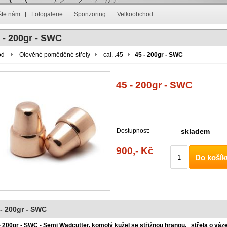
šte nám
Fotogalerie
Sponzoring
Velkoobchod
 - 200gr - SWC
od
Olověné poměděné střely
cal. .45
45 - 200gr - SWC
45 - 200gr - SWC
Dostupnost:
skladem
900,- Kč
Do košík
 - 200gr - SWC
- 200gr - SWC - Semi Wadcutter, komolý kužel se střižnou hranou,
střela o váz