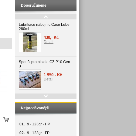
Doporučujeme
Lubrikace nábojnic Case Lube
280ml
430,- Kč
Detail
Spoušt pro pistole CZ-P10 Gen
3
1 950,- Kč
Detail
Speed timer 3000
Nejprodávanější
3 500,- Kč
Detail
01.
9 - 123gr - HP
02.
9 - 123gr - FP