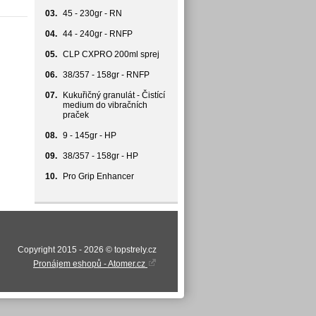
03.
45 - 230gr - RN
04.
44 - 240gr - RNFP
05.
CLP CXPRO 200ml sprej
06.
38/357 - 158gr - RNFP
07.
Kukuřičný granulát - Čistící
medium do vibračních
praček
08.
9 - 145gr - HP
09.
38/357 - 158gr - HP
10.
Pro Grip Enhancer
Copyright 2015 - 2026 © topstrely.cz
Pronájem eshopů - Atomer.cz