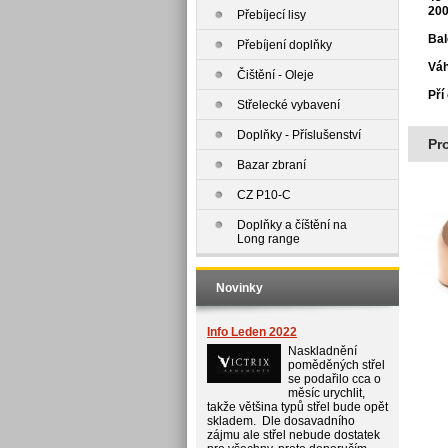
200
Přebíjecí lisy
Bal
Přebíjení doplňky
Váh
Čištění - Oleje
Pří
Střelecké vybavení
Doplňky - Příslušenství
Pr
Bazar zbraní
CZ P10-C
Doplňky a číštění na
Long range
Novinky
Info Leden 2022
Naskladnění
poměděných střel
se podařilo cca o
měsíc urychlit,
takže většina typů střel bude opět
skladem. Dle dosavadního
zájmu ale střel nebude dostatek