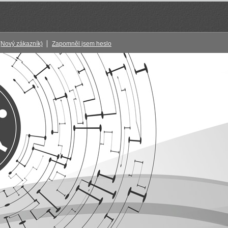
(Nový zákazník)
Zapomněl jsem heslo