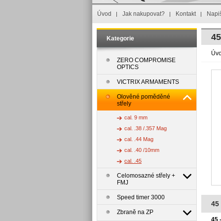
Úvod
Jak nakupovat?
Kontakt
Napi
45
Kategorie
Úv
ZERO COMPROMISE
OPTICS
VICTRIX ARMAMENTS
Olověné poměděné
střely
cal. 9 mm
cal. .38 /.357 Mag
cal. .44 Mag
cal. .40 /10mm
cal. .45
Celomosazné střely +
FMJ
Speed timer 3000
45
Zbraně na ZP
45 