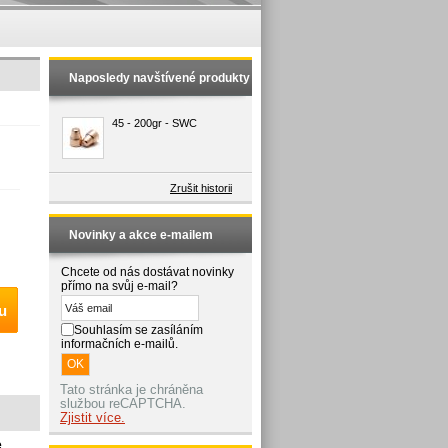
Naposledy navštívené produkty
45 - 200gr - SWC
Zrušit historii
Novinky a akce e-mailem
Chcete od nás dostávat novinky
přímo na svůj e-mail?
u
Souhlasím se zasíláním
informačních e-mailů.
Tato stránka je chráněna
službou reCAPTCHA.
Zjistit více.
e