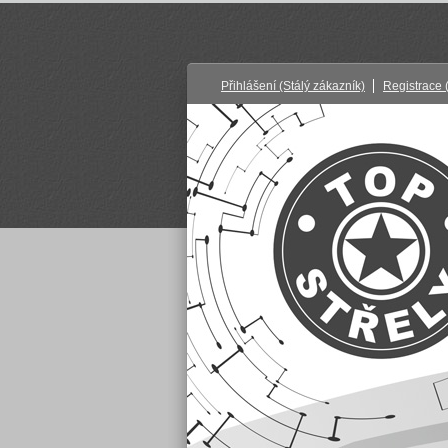
Přihlášení
(Stálý zákazník)
Registrace