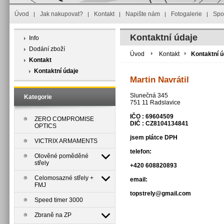
Úvod
Jak nakupovat?
Kontakt
Napište nám
Fotogalerie
Spo
Kontaktní údaje
Info
Dodání zboží
Úvod
Kontakt
Kontaktní ú
Kontakt
Kontaktní údaje
Martin Navrátil
Slunečná 345
Kategorie
751 11 Radslavice
IČO : 69604509
ZERO COMPROMISE
DIČ : CZ8104134841
OPTICS
jsem plátce DPH
VICTRIX ARMAMENTS
telefon:
Olověné poměděné
střely
+420 608820893
Celomosazné střely +
email:
FMJ
topstrely@gmail.com
Speed timer 3000
Zbraně na ZP