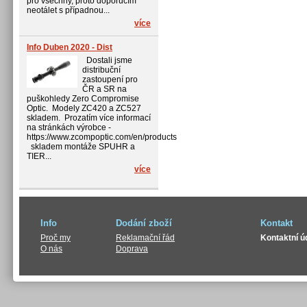
pro všechny, proto doporučím
neotálet s případnou...
více
Info Duben 2020 - Dist
Dostali jsme
distribuční
zastoupení pro
ČR a SR na
puškohledy Zero Compromise
Optic. Modely ZC420 a ZC527
skladem. Prozatím více informací
na stránkách výrobce -
https://www.zcompoptic.com/en/products
skladem montáže SPUHR a
TIER...
více
Info
Dodání zboží
Kontakt
Proč my
Reklamační řád
Kontaktní ú
O nás
Doprava