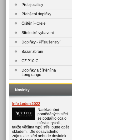
Přebíjecí lisy
Přebíjení doplňky
Čištění - Oleje
Střelecké vybavení
Doplňky - Příslušenství
Bazar zbraní
CZ P10-C
Doplňky a číštění na
Long range
Novinky
Info Leden 2022
Naskladnění
poměděných střel
se podařilo cca o
měsíc urychlit,
takže většina typů střel bude opět
skladem. Dle dosavadního
zájmu ale střel nebude dostatek