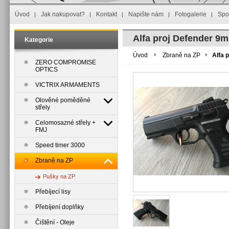
Úvod
Jak nakupovat?
Kontakt
Napište nám
Fotogalerie
Spo
Alfa proj Defender 9
Kategorie
Úvod
Zbraně na ZP
Alfa 
ZERO COMPROMISE
OPTICS
VICTRIX ARMAMENTS
Olověné poměděné
střely
Celomosazné střely +
FMJ
Speed timer 3000
Zbraně na ZP
Pušky na ZP
Přebíjecí lisy
Přebíjení doplňky
Čištění - Oleje