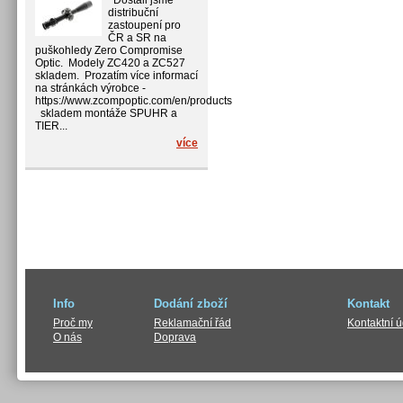
Dostali jsme
distribuční
zastoupení pro
ČR a SR na
puškohledy Zero Compromise
Optic. Modely ZC420 a ZC527
skladem. Prozatím více informací
na stránkách výrobce -
https://www.zcompoptic.com/en/products
skladem montáže SPUHR a
TIER...
více
Info
Dodání zboží
Kontakt
Proč my
Reklamační řád
Kontaktní 
O nás
Doprava