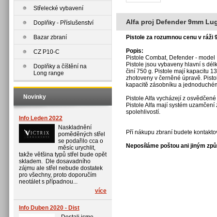
Střelecké vybavení
Alfa proj Defender 9mm Lu
Doplňky - Příslušenství
Bazar zbraní
Pistole za rozumnou cenu v ráži
Popis:
CZ P10-C
Pistole Combat, Defender - model
Pistole jsou vybaveny hlavní s dél
Doplňky a číštění na
činí 750 g. Pistole mají kapacitu 13
Long range
zhotoveny v černěné úpravě. Pisto
kapacitě zásobníku a jednoduchém
Novinky
Pistole Alfa vycházejí z osvědčen
Pistole Alfa mají systém uzamčení
spolehlivostí.
Info Leden 2022
Naskladnění
Pří nákupu zbraní budete kontaktov
poměděných střel
se podařilo cca o
Neposíláme poštou ani jiným zp
měsíc urychlit,
takže většina typů střel bude opět
skladem. Dle dosavadního
zájmu ale střel nebude dostatek
pro všechny, proto doporučím
neotálet s případnou...
více
Info Duben 2020 - Dist