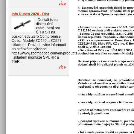
více
4. Zpracování osobních údajů je pro
mohou zpracovávat i případní další p
Info Duben 2020 - Dist
současné době Správce využívá tyto z
Dostali jsme
distribuční
- Atomer.cz s.r.o. Jaurisova 515/4 1
zastoupení pro
C 211910 vedená u Městského soudu 
ČR a SR na
- Solitea Česká republika, a.s., IČ 2
puškohledy Zero Compromise
Česká republika, zapsaná v obchodním
Optic. Modely ZC420 a ZC527
- PPL s.r.o. - provozovna Františka a
CZ25194798, Sídlo PPL CZ s.r.o: K Bo
skladem. Prozatím více informací
oddíl C, vložka 105858
na stránkách výrobce -
- Geis Parcel CZ s.r.o., IČ 4 6307705
https://www.zcompoptic.com/en/products
obchodním rejstříku vedeném Krajským
skladem montáže SPUHR a
TIER...
Dalšími příjemci osobních údajů moho
dodání zboží či realizaci plateb na z
více
Budete-li se domnívat, že provádím
Vašeho soukromého a osobního života
nepřesné s ohledem na účel jejich zp
- nás vždy požádat o vysvětlení e-ma
- náš vždy požádat o výmaz těchto os
- vznést námitku proti zpracování za
topstrely@gmail.com
-
požádat Správce o informaci, jaké V
přiměřené lhůtě /nejvýše 30 dní/ pos
- Také máte právo obrátit se přímo na