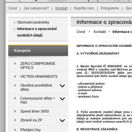
Úvod
Jak nakupovat?
Kontakt
Napište nám
Fotogalerie
Spo
Informace o zpracová
Obchodní podmínky
Informace o zpracování
Úvod
Kontakt
Informace 
osobních údajů
INFORMACE O ZPRACOVÁNÍ OSOBNÍ
Kategorie
A. VYTVOŘENÍ OBJEDNÁVKY
ZERO COMPROMISE
1. Martin Navrátil IČ 69604509 se s
OPTICS
vedený MěÚ v Lipníku nad Bečvou pod
pod čj.: 2015/1875/ZU/Vr (dále je
zpracovává tyto Vaše osobní údaje (p
VICTRIX ARMAMENTS
- uživatelské jméno
Olověné poměděné
- jméno a příjmení
střely
- poštovní adresa
- e-mail
- telefonní číslo
Celomosazné střely +
FMJ
Speed timer 3000
2. Výše uvedené osobní údaje jsou 
objednaného zboží zákazníkovi, tj. z
údajů je nutným požadavkem pro uza
Zbraně na ZP
údajů není možné smlouvu uzavřít či jí
B. REGISTRACE ZÁKAZNÍKA
Přebíjecí lisy