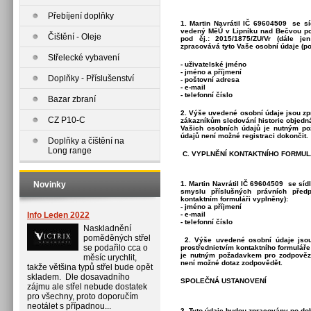
Přebíjení doplňky
1. Martin Navrátil IČ 69604509 se s
vedený MěÚ v Lipníku nad Bečvou pod
Čištění - Oleje
pod čj.: 2015/1875/ZU/Vr (dále je
zpracovává tyto Vaše osobní údaje (po
Střelecké vybavení
- uživatelské jméno
- jméno a příjmení
Doplňky - Příslušenství
- poštovní adresa
- e-mail
- telefonní číslo
Bazar zbraní
2. Výše uvedené osobní údaje jsou z
CZ P10-C
zákazníkům sledování historie objedn
Vašich osobních údajů je nutným po
údajů není možné registraci dokončit.
Doplňky a číštění na
Long range
C. VYPLNĚNÍ KONTAKTNÍHO FORMU
Novinky
1. Martin Navrátil IČ 69604509 se sí
smyslu příslušných právních před
kontaktním formuláři vyplněny):
- jméno a příjmení
Info Leden 2022
- e-mail
- telefonní číslo
Naskladnění
poměděných střel
2. Výše uvedené osobní údaje jso
se podařilo cca o
prostřednictvím kontaktního formulář
je nutným požadavkem pro zodpověze
měsíc urychlit,
není možné dotaz zodpovědět.
takže většina typů střel bude opět
skladem. Dle dosavadního
SPOLEČNÁ USTANOVENÍ
zájmu ale střel nebude dostatek
pro všechny, proto doporučím
neotálet s případnou...
3. Tyto údaje budou zpracovány po do