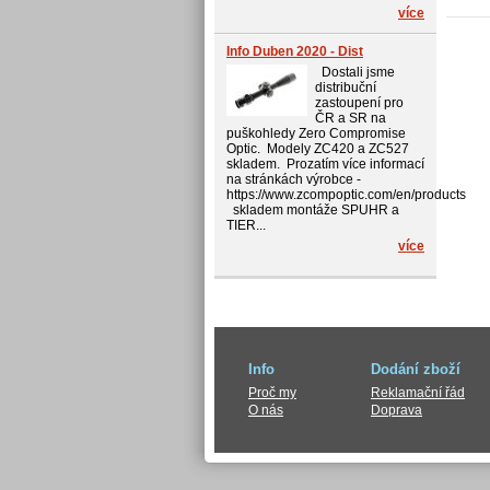
více
Info Duben 2020 - Dist
Dostali jsme
distribuční
zastoupení pro
ČR a SR na
puškohledy Zero Compromise
Optic. Modely ZC420 a ZC527
skladem. Prozatím více informací
na stránkách výrobce -
https://www.zcompoptic.com/en/products
skladem montáže SPUHR a
TIER...
více
Info
Dodání zboží
Proč my
Reklamační řád
O nás
Doprava