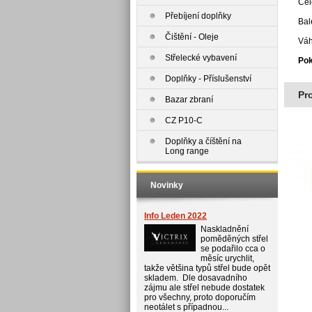
Cel
Přebíjení doplňky
Bal
Čištění - Oleje
Váh
Střelecké vybavení
Pok
Doplňky - Příslušenství
Pr
Bazar zbraní
CZ P10-C
Doplňky a číštění na
Long range
Novinky
Info Leden 2022
Naskladnění
poměděných střel
se podařilo cca o
měsíc urychlit,
takže většina typů střel bude opět
skladem. Dle dosavadního
zájmu ale střel nebude dostatek
pro všechny, proto doporučím
neotálet s případnou...