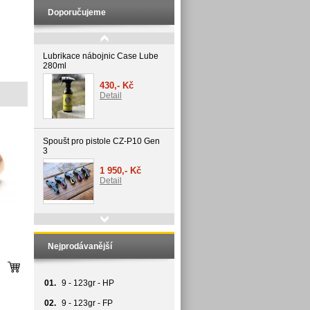
Doporučujeme
Lubrikace nábojnic Case Lube
280ml
430,- Kč
Detail
Spoušt pro pistole CZ-P10 Gen
3
1 950,- Kč
Detail
Speed timer 3000
Nejprodávanější
3 500,- Kč
Detail
01.
9 - 123gr - HP
02.
9 - 123gr - FP