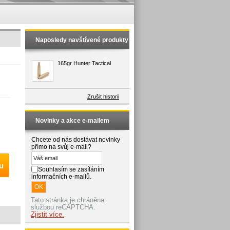
Naposledy navštívené produkty
165gr Hunter Tactical
Zrušit historii
Novinky a akce e-mailem
Chcete od nás dostávat novinky
přímo na svůj e-mail?
u
Souhlasím se zasíláním
informačních e-mailů.
Tato stránka je chráněna
službou reCAPTCHA.
Zjistit více.