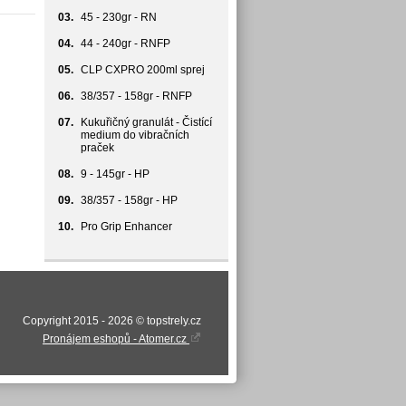
03.
45 - 230gr - RN
04.
44 - 240gr - RNFP
05.
CLP CXPRO 200ml sprej
06.
38/357 - 158gr - RNFP
07.
Kukuřičný granulát - Čistící
medium do vibračních
praček
08.
9 - 145gr - HP
09.
38/357 - 158gr - HP
10.
Pro Grip Enhancer
Copyright 2015 - 2026 © topstrely.cz
Pronájem eshopů - Atomer.cz