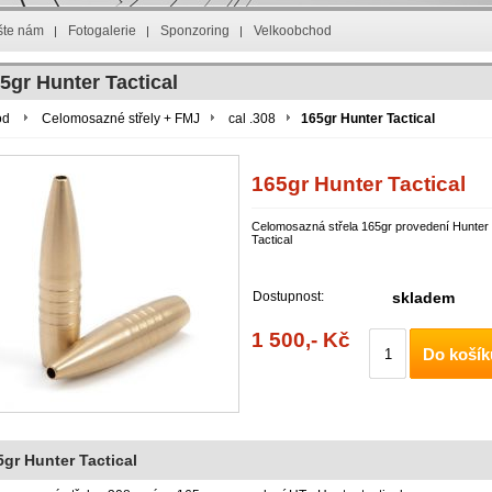
šte nám
Fotogalerie
Sponzoring
Velkoobchod
5gr Hunter Tactical
od
Celomosazné střely + FMJ
cal .308
165gr Hunter Tactical
165gr Hunter Tactical
Celomosazná střela 165gr provedení Hunter
Tactical
Dostupnost:
skladem
1 500,- Kč
Do košík
5gr Hunter Tactical