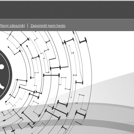
(Nový zákazník)
Zapomněl jsem heslo