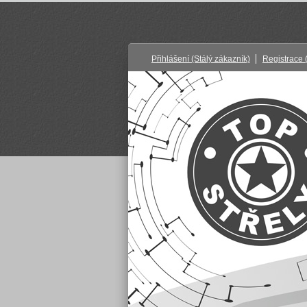
Přihlášení
(Stálý zákazník)
Registrace