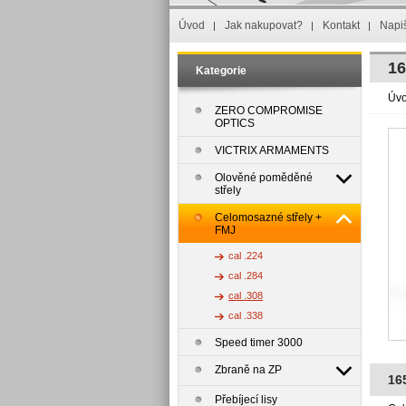
Úvod
Jak nakupovat?
Kontakt
Napi
16
Kategorie
Úv
ZERO COMPROMISE
OPTICS
VICTRIX ARMAMENTS
Olověné poměděné
střely
Celomosazné střely +
FMJ
cal .224
cal .284
cal .308
cal .338
Speed timer 3000
Zbraně na ZP
16
Přebíjecí lisy