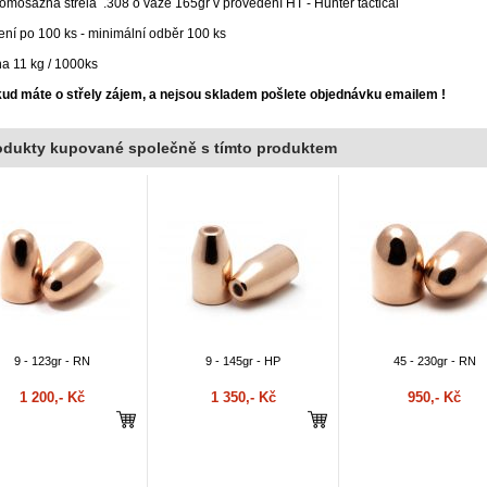
omosazná střela .308 o váze 165gr v provedení HT - Hunter tactical
ení po 100 ks - minimální odběr 100 ks
a 11 kg / 1000ks
ud máte o střely zájem, a nejsou skladem pošlete objednávku emailem !
odukty kupované společně s tímto produktem
9 - 123gr - RN
9 - 145gr - HP
45 - 230gr - RN
1 200,- Kč
1 350,- Kč
950,- Kč