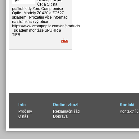
zastoupení pro
ČR a SR na
puškohledy Zero Compromise
Optic. Modely ZC420 a ZC527
skladem. Prozatím více informací
na stránkách výrobce -
https://www.zcompoptic.com/en/products
skladem montáže SPUHR a
TIER...
více
Info
Dodání zboží
Kontakt
Proč my
Reklamační řád
Kontaktní 
O nás
Doprava