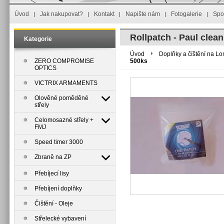
Úvod
Jak nakupovat?
Kontakt
Napište nám
Fotogalerie
Spo
Rollpatch - Paul clean
Kategorie
Úvod
Doplňky a číštění na L
ZERO COMPROMISE
500ks
OPTICS
VICTRIX ARMAMENTS
Olověné poměděné
střely
Celomosazné střely +
FMJ
Speed timer 3000
Zbraně na ZP
Přebíjecí lisy
Přebíjení doplňky
Čištění - Oleje
Střelecké vybavení