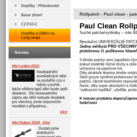
Doplňky - Příslušenství
Rollpatch - Paul clean - pa
Bazar zbraní
Paul Clean Roll
CZ P10-C
Suché patche/vytěráky – role 5
Doplňky a číštění na
Long range
Revoluční UNIVERZÁLNÍ PATCH
Jedna velikost PRO VŠECHNY 
pistolovou či puškovou hlave
Novinky
S těmito patchy není zapotřebí různ
pokud vlastníte různé druhy a ráže
Info Leden 2022
uchyceny na papírové roli.
Naskladnění
Díky struktuře tkaniny skvěle odstra
poměděných střel
Stačí pouze vyměnit protahovací trn 
se podařilo cca o
patchů. Oproti bavlněným nepoušt
měsíc urychlit,
Navíc, díky super absorpční a čist
takže většina typů střel bude opět
“vytěracích hadříků”, ušetříte, pr
skladem. Dle dosavadního
zájmu ale střel nebude dostatek
K tomuto produktu doporučujeme 
pro všechny, proto doporučím
funkčnost
neotálet s případnou...
více
Info Duben 2020 - Dist
Dostali jsme
distribuční