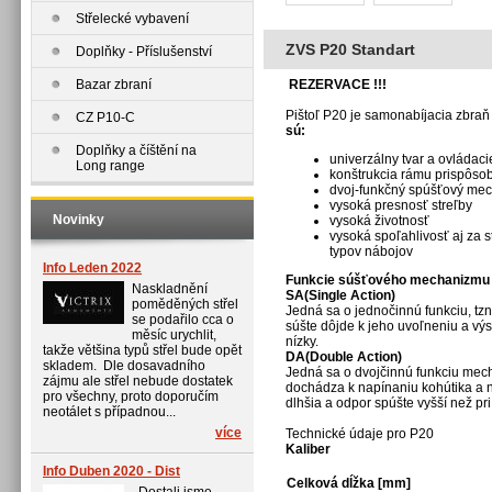
Střelecké vybavení
ZVS P20 Standart
Doplňky - Příslušenství
Bazar zbraní
REZERVACE !!!
Pištoľ P20 je samonabíjacia zbra
CZ P10-C
sú:
Doplňky a číštění na
univerzálny tvar a ovládaci
Long range
konštrukcia rámu prispôsob
dvoj-funkčný spúšťový me
vysoká presnosť streľby
Novinky
vysoká životnosť
vysoká spoľahlivosť aj za 
typov nábojov
Info Leden 2022
Funkcie súšťového mechanizmu
Naskladnění
SA(Single Action)
poměděných střel
Jedná sa o jednočinnú funkciu, tzn
se podařilo cca o
súšte dôjde k jeho uvoľneniu a výs
měsíc urychlit,
nízky.
takže většina typů střel bude opět
DA(Double Action)
skladem. Dle dosavadního
Jedná sa o dvojčinnú funkciu mecha
zájmu ale střel nebude dostatek
dochádza k napínaniu kohútika a n
pro všechny, proto doporučím
dlhšia a odpor spúšte vyšší než pri
neotálet s případnou...
více
Technické údaje pro P20
Kaliber
Info Duben 2020 - Dist
Celková dĺžka [mm]