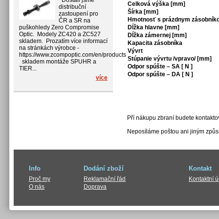
Dostali jsme
Celková výška [mm]
distribuční
Šírka [mm]
zastoupení pro
Hmotnosť s prázdnym zásobníko
ČR a SR na
puškohledy Zero Compromise
Dĺžka hlavne [mm]
Optic. Modely ZC420 a ZC527
Dĺžka zámernej [mm]
skladem. Prozatím více informací
Kapacita zásobníka
na stránkách výrobce -
Vývrt
https://www.zcompoptic.com/en/products
Stúpanie vývrtu /vpravo/ [mm]
skladem montáže SPUHR a
Odpor spúšte – SA [ N ]
TIER...
Odpor spúšte – DA [ N ]
více
Pří nákupu zbraní budete kontaktov
Neposíláme poštou ani jiným způs
Info
Dodání zboží
Kontakt
Proč my
Reklamační řád
Kontaktní 
O nás
Doprava