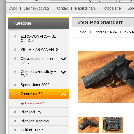
Úvod
Jak nakupovat?
Kontakt
Napište nám
Fotogalerie
Spo
ZVS P20 Standart
Kategorie
Úvod
Zbraně na ZP
ZVS P
ZERO COMPROMISE
OPTICS
VICTRIX ARMAMENTS
Olověné poměděné
střely
Celomosazné střely +
FMJ
Speed timer 3000
Zbraně na ZP
Pušky na ZP
Přebíjecí lisy
Přebíjení doplňky
Čištění - Oleje