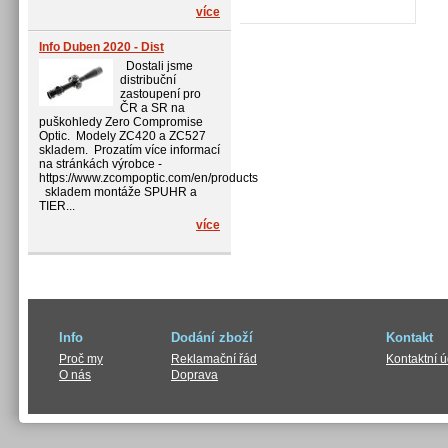
více
Info Duben 2020 - Dist
Dostali jsme
distribuční
zastoupení pro
ČR a SR na
puškohledy Zero Compromise
Optic. Modely ZC420 a ZC527
skladem. Prozatím více informací
na stránkách výrobce -
https://www.zcompoptic.com/en/products
skladem montáže SPUHR a
TIER...
více
Info
Dodání zboží
Kontakt
Proč my
Reklamační řád
Kontaktní 
O nás
Doprava