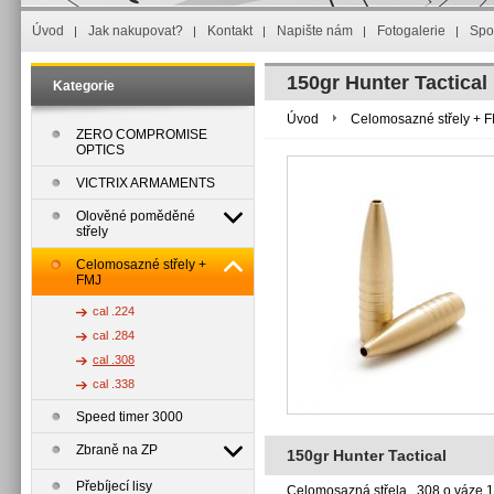
Úvod
Jak nakupovat?
Kontakt
Napište nám
Fotogalerie
Spo
150gr Hunter Tactical
Kategorie
Úvod
Celomosazné střely + 
ZERO COMPROMISE
OPTICS
VICTRIX ARMAMENTS
Olověné poměděné
střely
Celomosazné střely +
FMJ
cal .224
cal .284
cal .308
cal .338
Speed timer 3000
Zbraně na ZP
150gr Hunter Tactical
Přebíjecí lisy
Celomosazná střela .308 o váze 15