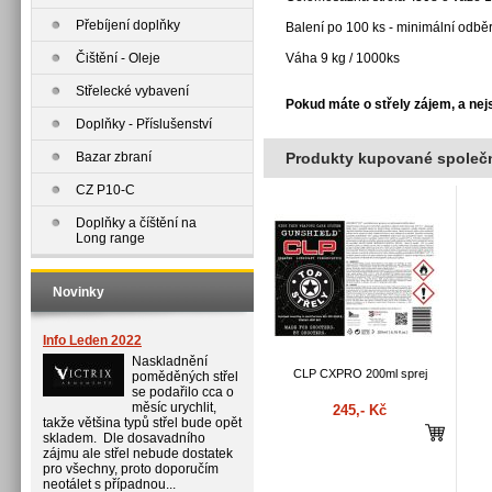
Přebíjení doplňky
Balení po 100 ks - minimální odbě
Čištění - Oleje
Váha 9 kg / 1000ks
Střelecké vybavení
Pokud máte o střely zájem, a ne
Doplňky - Příslušenství
Bazar zbraní
Produkty kupované společn
CZ P10-C
Doplňky a číštění na
Long range
Novinky
Info Leden 2022
Naskladnění
CLP CXPRO 200ml sprej
poměděných střel
se podařilo cca o
měsíc urychlit,
245,- Kč
takže většina typů střel bude opět
skladem. Dle dosavadního
zájmu ale střel nebude dostatek
pro všechny, proto doporučím
neotálet s případnou...