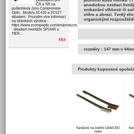
jednoho kusu hliníku T
zastoupení pro
ČR a SR na
anodickou oxidaci /tvrdý
puškohledy Zero Compromise
vnikanání vlhkosti či so
Optic. Modely ZC420 a ZC527
otěru a abrazi. Tvrdý el
skladem. Prozatím více informací
organickými rozpouštěd
na stránkách výrobce -
https://www.zcompoptic.com/en/products
skladem montáže SPUHR a
TIER...
více
rozměry : 147 mm x 44
Produkty kupované společn
Kartáček na čistění DAA/CED
Kar
nylon