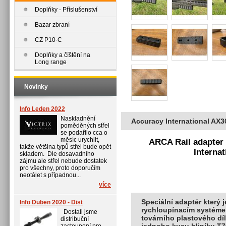
Doplňky - Příslušenství
Bazar zbraní
CZ P10-C
Doplňky a číštění na
Long range
Novinky
Info Leden 2022
Naskladnění
Accuracy International AX
poměděných střel
se podařilo cca o
měsíc urychlit,
ARCA Rail adapter
takže většina typů střel bude opět
Interna
skladem. Dle dosavadního
zájmu ale střel nebude dostatek
pro všechny, proto doporučím
neotálet s případnou...
více
Speciální adaptér který 
Info Duben 2020 - Dist
rychloupínacím systéme
Dostali jsme
továrního plastového díl
distribuční