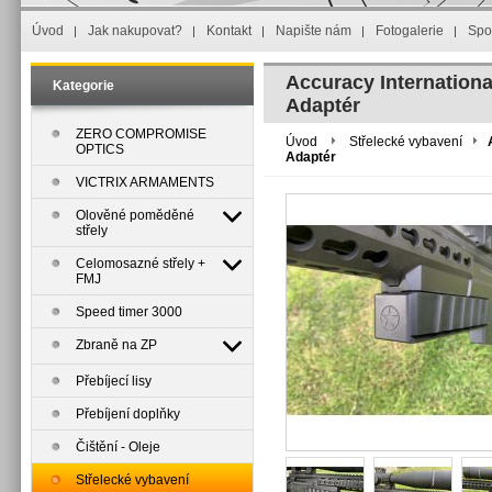
Úvod
Jak nakupovat?
Kontakt
Napište nám
Fotogalerie
Spo
Accuracy Internation
Kategorie
Adaptér
ZERO COMPROMISE
Úvod
Střelecké vybavení
OPTICS
Adaptér
VICTRIX ARMAMENTS
Olověné poměděné
střely
Celomosazné střely +
FMJ
Speed timer 3000
Zbraně na ZP
Přebíjecí lisy
Přebíjení doplňky
Čištění - Oleje
Střelecké vybavení